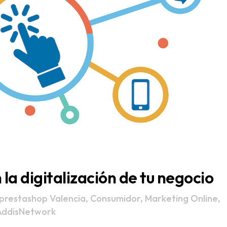
la digitalización de tu negocio
prestashop Valencia
,
Consumidor
,
Marketing Online
,
ddisNetwork