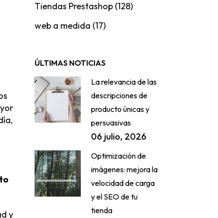
Tiendas Prestashop
(128)
web a medida
(17)
ÚLTIMAS NOTICIAS
La relevancia de las
os
descripciones de
ayor
producto únicas y
día,
persuasivas
06 julio, 2026
Optimización de
imágenes: mejora la
to
velocidad de carga
y el SEO de tu
tienda
ad y