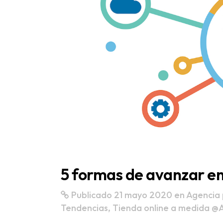
5 formas de avanzar en 
Publicado 21 mayo 2020
en
Agencia 
Tendencias
,
Tienda online a medida
@A