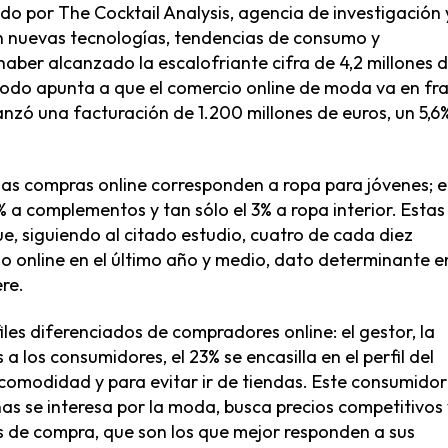
do por The Cocktail Analysis, agencia de investigación 
en nuevas tecnologías, tendencias de consumo y
aber alcanzado la escalofriante cifra de 4,2 millones 
odo apunta a que el comercio online de moda va en fr
anzó una facturación de 1.200 millones de euros, un 5,6
e las compras online corresponden a ropa para jóvenes; e
 8% a complementos y tan sólo el 3% a ropa interior. Estas
ue, siguiendo al citado estudio, cuatro de cada diez
 online en el último año y medio, dato determinante e
re.
files diferenciados de compradores online: el gestor, la
a los consumidores, el 23% se encasilla en el perfil del
 comodidad y para evitar ir de tiendas. Este consumidor
nas se interesa por la moda, busca precios competitivos 
bs de compra, que son los que mejor responden a sus