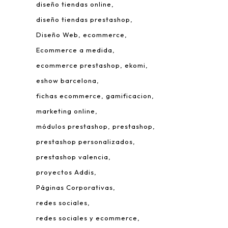
diseño tiendas online
diseño tiendas prestashop
Diseño Web
ecommerce
Ecommerce a medida
ecommerce prestashop
ekomi
eshow barcelona
fichas ecommerce
gamificacion
 Leonardo da Vinci, 22.
marketing online
rque Tecnológico de Valencia.
módulos prestashop
prestashop
980 Paterna – Valencia
prestashop personalizados
mail:
info@addis.es
prestashop valencia
eléfono:
(+34) 96 134 46 64
proyectos Addis
Páginas Corporativas
redes sociales
redes sociales y ecommerce