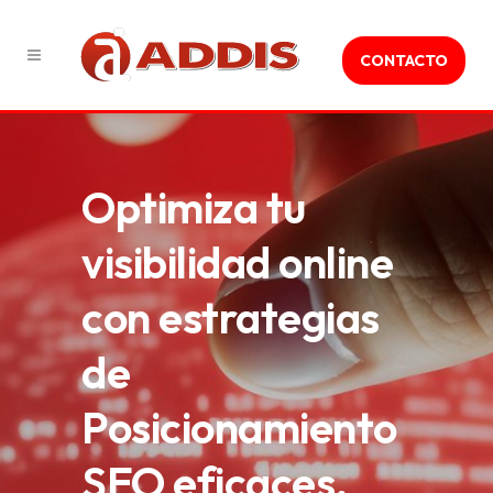
CONTACTO
Optimiza tu
visibilidad online
con estrategias
de
Posicionamiento
SEO eficaces.