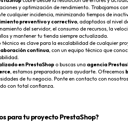
restaShop
cubre desde la resolución de errores y actuali
aciones y optimización de rendimiento. Trabajamos co
nte cualquier incidencia, minimizando tiempos de inact
miento preventivo y correctivo
, adaptados al nivel
miento del servidor, el consumo de recursos, la veloc
allos y mantener tu tienda siempre actualizada.
écnico es clave para la escalabilidad de cualquier pr
laboración continua
, con un equipo técnico que conoc
abilidad.
alizado en PrestaShop
o buscas una
agencia Presta
erce
, estamos preparados para ayudarte. Ofrecemos
b
cesidades de tu negocio. Ponte en contacto con nosotr
do con total confianza.
os para tu proyecto PrestaShop?