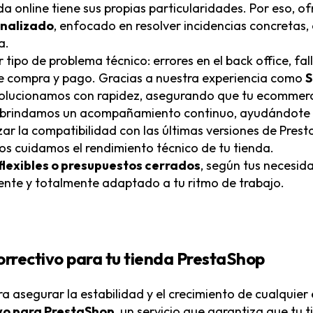
online tiene sus propias particularidades. Por eso, 
onalizado
, enfocado en resolver incidencias concretas,
a.
tipo de problema técnico: errores en el back office, fall
de compra y pago. Gracias a nuestra experiencia como
S
 solucionamos con rapidez, asegurando que tu ecommerce
s, brindamos un acompañamiento continuo, ayudándote 
zar la compatibilidad con las últimas versiones de Pres
os cuidamos el rendimiento técnico de tu tienda.
flexibles o presupuestos cerrados
, según tus necesid
iente y totalmente adaptado a tu ritmo de trabajo.
rrectivo para tu tienda PrestaShop
ra asegurar la estabilidad y el crecimiento de cualqu
vo para PrestaShop
, un servicio que garantiza que tu 