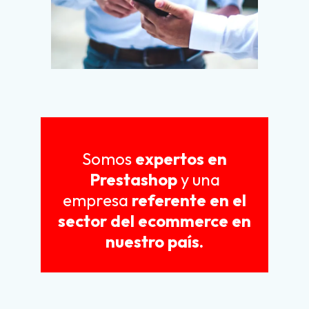
Somos
expertos en
Prestashop
y una
empresa
referente en el
sector del ecommerce en
nuestro país.