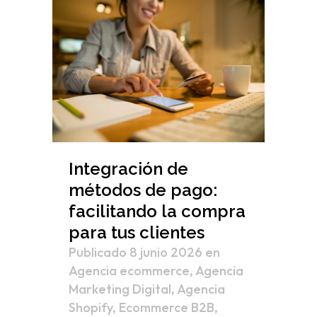
Integración de
métodos de pago:
facilitando la compra
para tus clientes
Publicado 8 junio 2026
en
Agencia ecommerce
,
Agencia
Marketing Digital
,
Agencia
Shopify
,
Ecommerce B2B
,