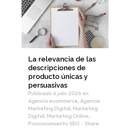
La relevancia de las
descripciones de
producto únicas y
persuasivas
Publicado 6 julio 2026
en
Agencia ecommerce
,
Agencia
Marketing Digital
,
Marketing
Digital
,
Marketing Online
,
Posicionamiento SEO
Share