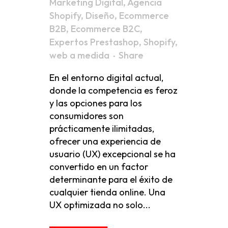
Marketing Digital
,
Agencia
Shopify
,
Diseño
,
Ecommerce
B2B
,
Ecommerce B2C
,
Expertos Prestashop
,
Shopify
,
web a medida
Share
En el entorno digital actual,
donde la competencia es feroz
y las opciones para los
consumidores son
prácticamente ilimitadas,
ofrecer una experiencia de
usuario (UX) excepcional se ha
convertido en un factor
determinante para el éxito de
cualquier tienda online. Una
UX optimizada no solo...