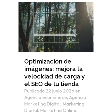
Optimización de
imágenes: mejora la
velocidad de carga y
el SEO de tu tienda
Publicado 22 junio 2026
en
Agencia ecommerce
,
Agencia
Marketing Digital
,
Marketing
Digital
,
Marketing Online
,