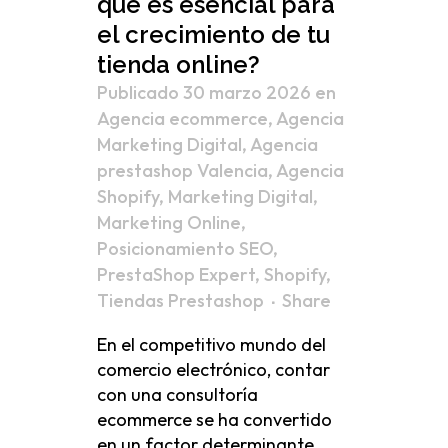
qué es esencial para
el crecimiento de tu
tienda online?
Publicado 30 marzo 2026
en
Agencia ecommerce
,
Agencia
Marketing Digital
,
Agencia
prestashop Valencia
,
Agencia
Shopify
,
Marketing Digital
,
Marketing Online
,
Posicionamiento SEO
,
PrestaShop Expert
,
Shopify
,
Tiendas Prestashop
Share
En el competitivo mundo del
comercio electrónico, contar
con una consultoría
ecommerce se ha convertido
en un factor determinante