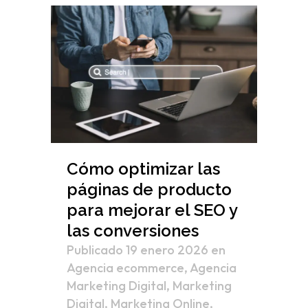
Cómo optimizar las
páginas de producto
para mejorar el SEO y
las conversiones
Publicado 19 enero 2026
en
Agencia ecommerce
,
Agencia
Marketing Digital
,
Marketing
Digital
,
Marketing Online
,