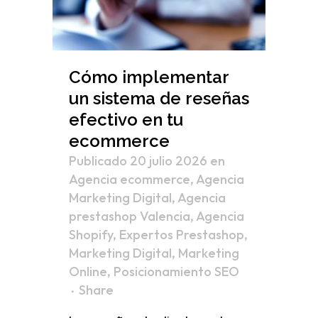
Cómo implementar
un sistema de reseñas
efectivo en tu
ecommerce
Publicado 20 julio 2026
en
Agencia ecommerce
,
Agencia
Marketing Digital
,
Agencia
prestashop Valencia
,
Agencia
Shopify
,
Expertos Prestashop
,
Marketing Digital
,
Marketing
Online
,
Posicionamiento SEO
Share