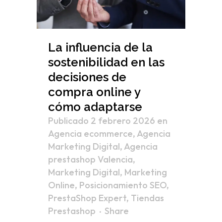
La influencia de la
sostenibilidad en las
decisiones de
compra online y
cómo adaptarse
Publicado 2 febrero 2026
en
Agencia ecommerce
,
Agencia
Marketing Digital
,
Agencia
prestashop Valencia
,
Marketing Digital
,
Marketing
Online
,
Posicionamiento SEO
,
PrestaShop Expert
,
Tiendas
Prestashop
Share