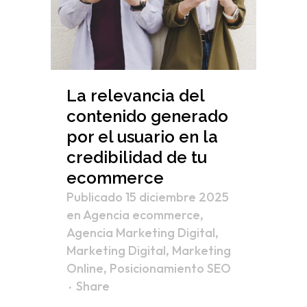
La relevancia del
contenido generado
por el usuario en la
credibilidad de tu
ecommerce
Publicado 15 diciembre 2025
en
Agencia ecommerce
,
Agencia Marketing Digital
,
Marketing Digital
,
Marketing
Online
,
Posicionamiento SEO
Share