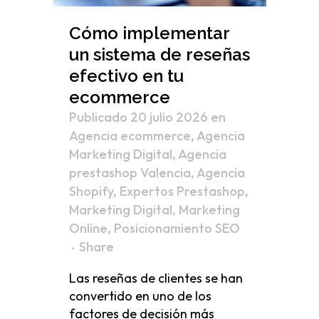
Cómo implementar
un sistema de reseñas
efectivo en tu
ecommerce
Publicado 20 julio 2026
en
Agencia ecommerce
,
Agencia
Marketing Digital
,
Agencia
prestashop Valencia
,
Agencia
Shopify
,
Expertos Prestashop
,
Marketing Digital
,
Marketing
Online
,
Posicionamiento SEO
Share
Las reseñas de clientes se han
convertido en uno de los
factores de decisión más