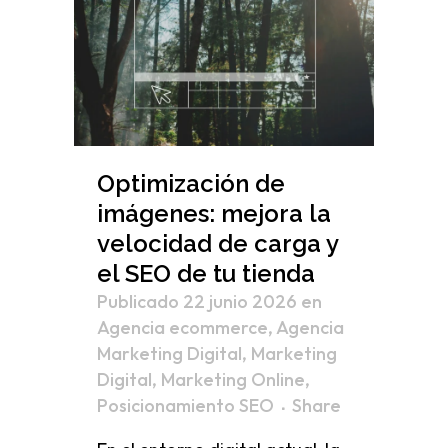
Optimización de
imágenes: mejora la
velocidad de carga y
el SEO de tu tienda
Publicado 22 junio 2026
en
Agencia ecommerce
,
Agencia
Marketing Digital
,
Marketing
Digital
,
Marketing Online
,
Posicionamiento SEO
Share