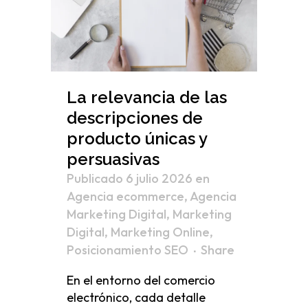
La relevancia de las
descripciones de
producto únicas y
persuasivas
Publicado 6 julio 2026
en
Agencia ecommerce
,
Agencia
Marketing Digital
,
Marketing
Digital
,
Marketing Online
,
Posicionamiento SEO
Share
En el entorno del comercio
electrónico, cada detalle