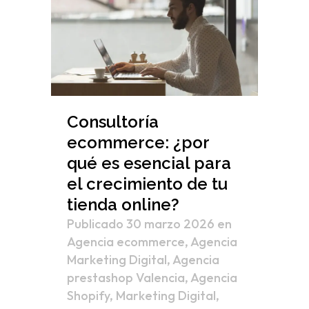
Consultoría
ecommerce: ¿por
qué es esencial para
el crecimiento de tu
tienda online?
Publicado 30 marzo 2026
en
Agencia ecommerce
,
Agencia
Marketing Digital
,
Agencia
prestashop Valencia
,
Agencia
Shopify
,
Marketing Digital
,