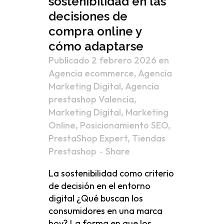
sostenibilidad en las
decisiones de
compra online y
cómo adaptarse
Publicado 2 febrero 2026
en
Agencia ecommerce
,
Agencia
Marketing Digital
,
Agencia
prestashop Valencia
,
Marketing Digital
,
Marketing
Online
,
Posicionamiento SEO
,
PrestaShop Expert
,
Tiendas
Prestashop
Share
La sostenibilidad como criterio
de decisión en el entorno
digital ¿Qué buscan los
consumidores en una marca
hoy? La forma en que los