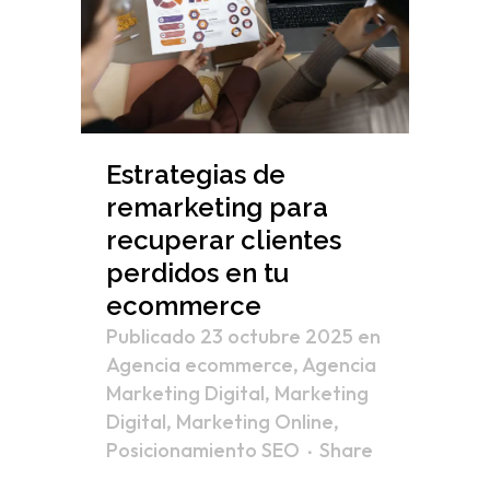
Estrategias de
remarketing para
recuperar clientes
perdidos en tu
ecommerce
Publicado 23 octubre 2025
en
Agencia ecommerce
,
Agencia
Marketing Digital
,
Marketing
Digital
,
Marketing Online
,
Posicionamiento SEO
Share