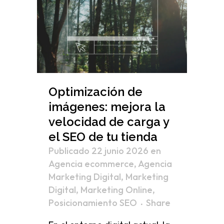
Optimización de
imágenes: mejora la
velocidad de carga y
el SEO de tu tienda
Publicado 22 junio 2026
en
Agencia ecommerce
,
Agencia
Marketing Digital
,
Marketing
Digital
,
Marketing Online
,
Posicionamiento SEO
Share