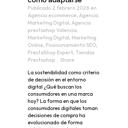
Publicado 2 febrero 2026
en
Agencia ecommerce
,
Agencia
Marketing Digital
,
Agencia
prestashop Valencia
,
Marketing Digital
,
Marketing
Online
,
Posicionamiento SEO
,
PrestaShop Expert
,
Tiendas
Prestashop
Share
La sostenibilidad como criterio
de decisión en el entorno
digital ¿Qué buscan los
consumidores en una marca
hoy? La forma en que los
consumidores digitales toman
decisiones de compra ha
evolucionado de forma