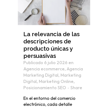
La relevancia de las
descripciones de
producto únicas y
persuasivas
Publicado 6 julio 2026
en
Agencia ecommerce
,
Agencia
Marketing Digital
,
Marketing
Digital
,
Marketing Online
,
Posicionamiento SEO
Share
En el entorno del comercio
electrónico, cada detalle