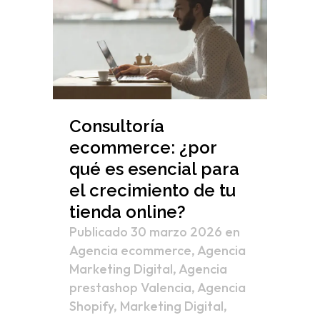
Consultoría
ecommerce: ¿por
qué es esencial para
el crecimiento de tu
tienda online?
Publicado 30 marzo 2026
en
Agencia ecommerce
,
Agencia
Marketing Digital
,
Agencia
prestashop Valencia
,
Agencia
Shopify
,
Marketing Digital
,