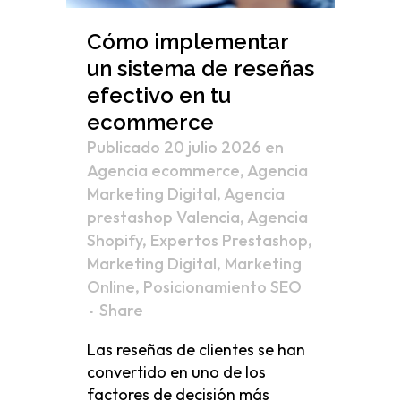
Cómo implementar
un sistema de reseñas
efectivo en tu
ecommerce
Publicado 20 julio 2026
en
Agencia ecommerce
,
Agencia
Marketing Digital
,
Agencia
prestashop Valencia
,
Agencia
Shopify
,
Expertos Prestashop
,
Marketing Digital
,
Marketing
Online
,
Posicionamiento SEO
Share
Las reseñas de clientes se han
convertido en uno de los
factores de decisión más