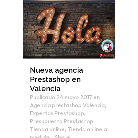
Nueva agencia
Prestashop en
Valencia
Publicado 24 mayo 2017
en
Agencia prestashop Valencia
,
Expertos Prestashop
,
Presupuesto Prestashop
,
Tienda online
,
Tienda online a
medida
Share