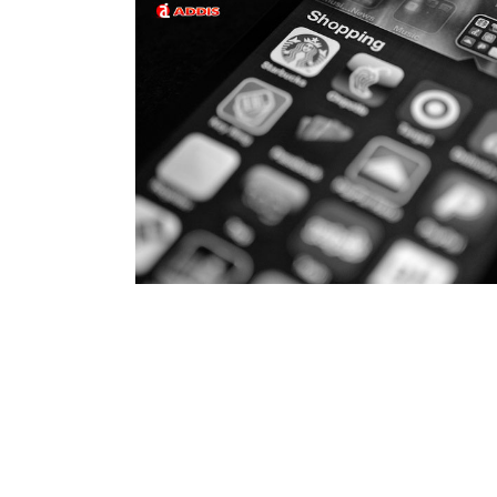
Productos y Servicios
Agencia PrestaShop
Expertos en PrestaShop