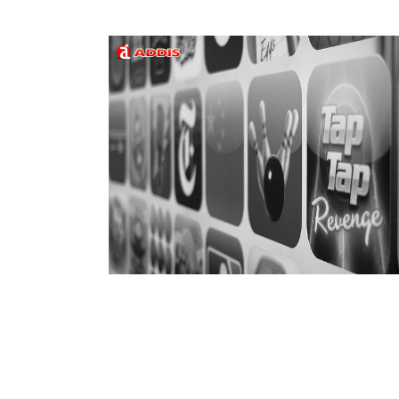
Soporte técnico PrestaShop
Agencia Shopify
Soporte y Mantenimiento Shopify
Agencia Marketing Digital en Valencia
Webs corporativas
Desarrollos a medida
Apps Android iOS
Apps Smart TV
Marketing Digital
Legal Ecommerce
2026 Addis Network SL.