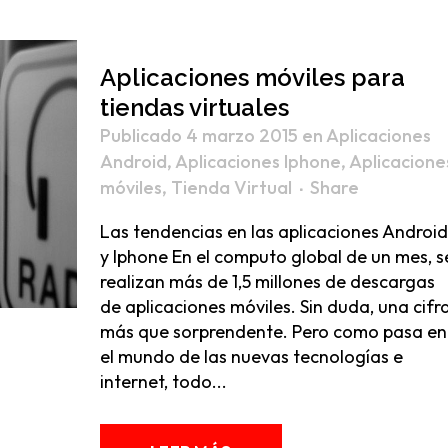
Pa
46
Blog de ecommerce
E
Partners
Aplicaciones móviles para
T
Canal de denuncias
tiendas virtuales
Política de Cookies
Publicado 4 marzo 2015
en
Aplicaciones
Política de Privacidad
Android
,
Aplicaciones Iphone
,
Aplicacione
móviles
,
Tienda Virtual
Share
Aviso Legal
Las tendencias en las aplicaciones Android
y Iphone En el computo global de un mes, s
realizan más de 1,5 millones de descargas
de aplicaciones móviles. Sin duda, una cifr
más que sorprendente. Pero como pasa en
el mundo de las nuevas tecnologías e
internet, todo...