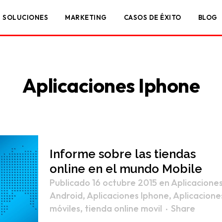
SOLUCIONES
MARKETING
CASOS DE ÉXITO
BLOG
Aplicaciones Iphone
Informe sobre las tiendas
online en el mundo Mobile
Publicado 16 octubre 2015
en
Aplicacione
Android
,
Aplicaciones Iphone
,
Aplicacione
móviles
,
tienda online movil
Share