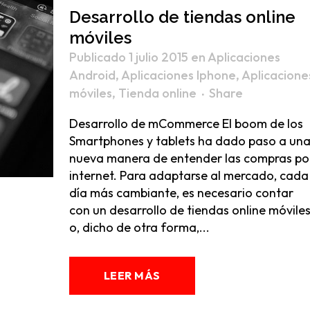
Desarrollo de tiendas online
móviles
Publicado 1 julio 2015
en
Aplicaciones
Android
,
Aplicaciones Iphone
,
Aplicacione
móviles
,
Tienda online
Share
Desarrollo de mCommerce El boom de los
Smartphones y tablets ha dado paso a un
nueva manera de entender las compras po
internet. Para adaptarse al mercado, cada
día más cambiante, es necesario contar
con un desarrollo de tiendas online móvile
o, dicho de otra forma,...
Nosotros
LEER MÁS
Addis, agencia ecommerce
C/
Solicita información