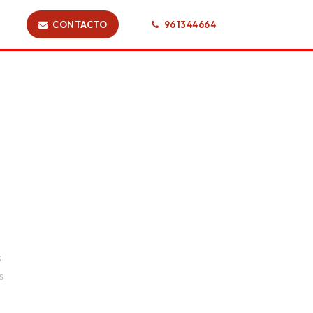
CONTACTO
961344664
s
s