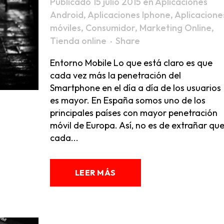
Publicado 15 julio 2015
en
Aplicaciones
Android
,
Aplicaciones Iphone
,
Aplicacione
móviles
,
Consumidor
,
Marketing Online
,
Tienda online
Share
Entorno Mobile Lo que está claro es que
cada vez más la penetración del
Smartphone en el día a día de los usuarios
es mayor. En España somos uno de los
principales países con mayor penetración
móvil de Europa. Así, no es de extrañar qu
cada...
LEER MÁS