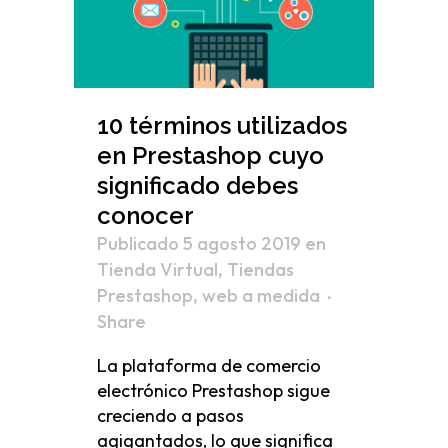
10 términos utilizados
en Prestashop cuyo
significado debes
conocer
Publicado 5 agosto 2019
en
Tienda Virtual
,
Tiendas
Prestashop
,
web a medida
Share
La plataforma de comercio
electrónico Prestashop sigue
creciendo a pasos
agigantados, lo que significa