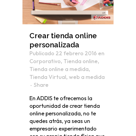
Crear tienda online
personalizada
Publicado 22 febrero 2016
en
Corporativo
,
Tienda online
,
Tienda online a medida
,
Tienda Virtual
,
web a medida
Share
En ADDIS te ofrecemos la
oportunidad de crear tienda
online personalizada, no te
quedes atrás, ya seas un
empresario experimentado