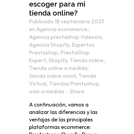
escoger para mi
tienda online?
Publicado 18 septiembre 2025
en
Agencia ecommerce
,
Agencia prestashop Valencia
,
Agencia Shopify
,
Expertos
Prestashop
,
PrestaShop
Expert
,
Shopify
,
Tienda online
,
Tienda online a medida
,
tienda online movil
,
Tienda
Virtual
,
Tiendas Prestashop
,
web a medida
Share
A continuación, vamos a
analizar las diferencias y las
ventajas de las principales
plataformas ecommerce: