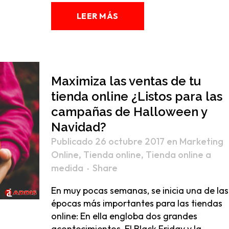
LEER MÁS
Maximiza las ventas de tu
tienda online ¿Listos para las
campañas de Halloween y
Navidad?
Publicado 26 octubre 2017
en
Marketing
Online
,
Tienda online
,
Tienda online a
medida
Share
En muy pocas semanas, se inicia una de las
épocas más importantes para las tiendas
online: En ella engloba dos grandes
acontecimientos, El Black Friday y la