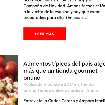
Campaña de Navidad. Ambas fechas está
a la vuelta de la esquina y hay que estar
preparad@s para ello :) En posts...
LEER MÁS
Alimentos típicos del país alg
más que un tienda gourmet
online
Publicado 4 octubre 2017
en
Tienda
online
,
Tienda online a medida
Share
Entrevista a Carlos Cerezo y Amparo Martí