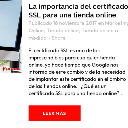
La importancia del certificad
SSL para una tienda online
Publicado 16 noviembre 2017
en
Marketin
Online
,
Tienda online
,
Tienda online a
medida
Share
El certificado SSL es uno de los
imprescindibles para cualquier tienda
online, ya hace tiempo que Google nos
informo de este cambio y de la necesidad
de implantar este certificado en el ámbito
de las tiendas online. ¿Qué es un
certificado SSL para una tienda online?...
LEER MÁS