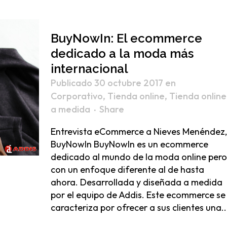
BuyNowIn: El ecommerce
dedicado a la moda más
internacional
Publicado 30 octubre 2017
en
Corporativo
,
Tienda online
,
Tienda online
a medida
Share
Entrevista eCommerce a Nieves Menéndez,
BuyNowIn BuyNowIn es un ecommerce
dedicado al mundo de la moda online pero
con un enfoque diferente al de hasta
ahora. Desarrollada y diseñada a medida
por el equipo de Addis. Este ecommerce se
caracteriza por ofrecer a sus clientes una..