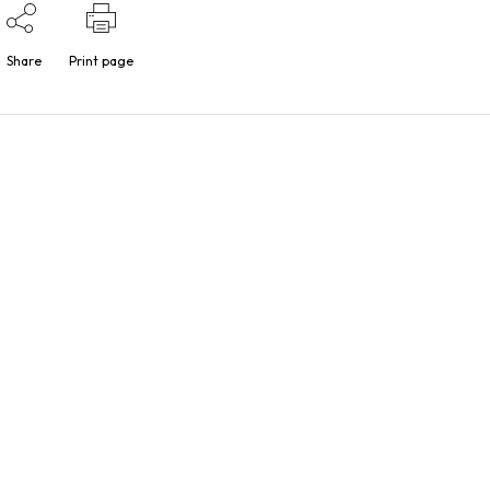
Share
Print page
Nosotros
Addis, agencia ecommerce
C/
Solicita información
Pa
46
Blog de ecommerce
E
Partners
T
Canal de denuncias
Política de Cookies
Política de Privacidad
Aviso Legal