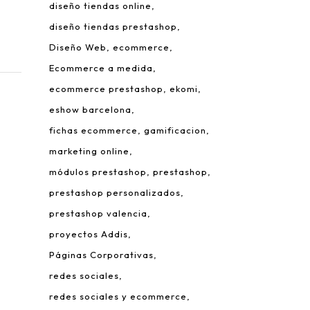
diseño tiendas online
diseño tiendas prestashop
Diseño Web
ecommerce
Ecommerce a medida
ecommerce prestashop
ekomi
eshow barcelona
fichas ecommerce
gamificacion
 Leonardo da Vinci, 22.
marketing online
rque Tecnológico de Valencia.
módulos prestashop
prestashop
980 Paterna – Valencia
prestashop personalizados
mail:
info@addis.es
prestashop valencia
eléfono:
(+34) 96 134 46 64
proyectos Addis
Páginas Corporativas
redes sociales
redes sociales y ecommerce