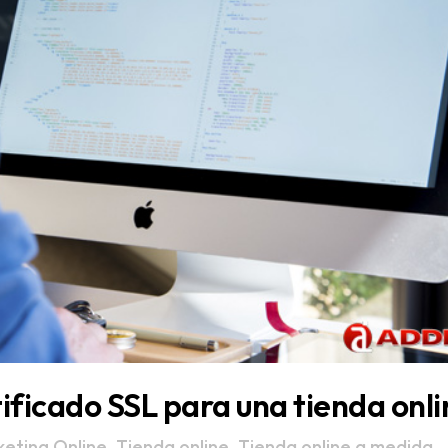
ificado SSL para una tienda onli
eting Online
,
Tienda online
,
Tienda online a medida