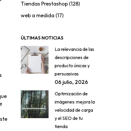
Tiendas Prestashop
(128)
web a medida
(17)
ÚLTIMAS NOTICIAS
La relevancia de las
descripciones de
producto únicas y
persuasivas
s
06 julio, 2026
Optimización de
que
imágenes: mejora la
e
velocidad de carga
y el SEO de tu
este
tienda