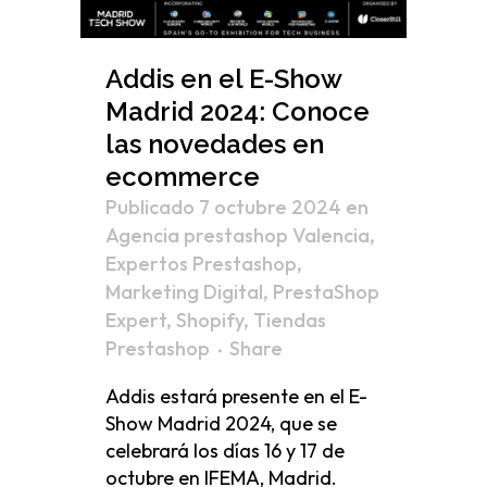
Addis en el E-Show
Madrid 2024: Conoce
las novedades en
ecommerce
Publicado 7 octubre 2024
en
Agencia prestashop Valencia
,
Expertos Prestashop
,
Marketing Digital
,
PrestaShop
Expert
,
Shopify
,
Tiendas
Prestashop
Share
Addis estará presente en el E-
Show Madrid 2024, que se
celebrará los días 16 y 17 de
octubre en IFEMA, Madrid.