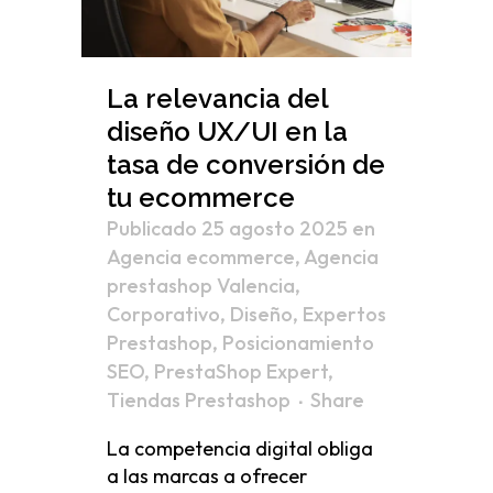
La relevancia del
diseño UX/UI en la
tasa de conversión de
tu ecommerce
Publicado 25 agosto 2025
en
Agencia ecommerce
,
Agencia
prestashop Valencia
,
Corporativo
,
Diseño
,
Expertos
Prestashop
,
Posicionamiento
SEO
,
PrestaShop Expert
,
Tiendas Prestashop
Share
La competencia digital obliga
a las marcas a ofrecer