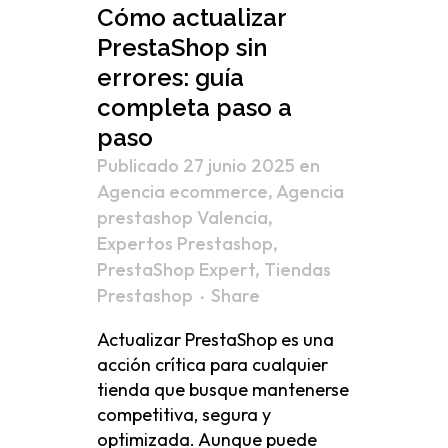
Cómo actualizar
PrestaShop sin
errores: guía
completa paso a
paso
Publicado 27 junio 2025
en
Agencia ecommerce
,
Agencia
prestashop Valencia
,
Expertos Prestashop
,
PrestaShop Expert
,
Tiendas
Prestashop
Share
Actualizar PrestaShop es una
acción crítica para cualquier
tienda que busque mantenerse
competitiva, segura y
optimizada. Aunque puede