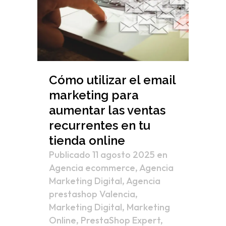
Cómo utilizar el email
marketing para
aumentar las ventas
recurrentes en tu
tienda online
Publicado 11 agosto 2025
en
Agencia ecommerce
,
Agencia
Marketing Digital
,
Agencia
prestashop Valencia
,
Marketing Digital
,
Marketing
Online
,
PrestaShop Expert
,