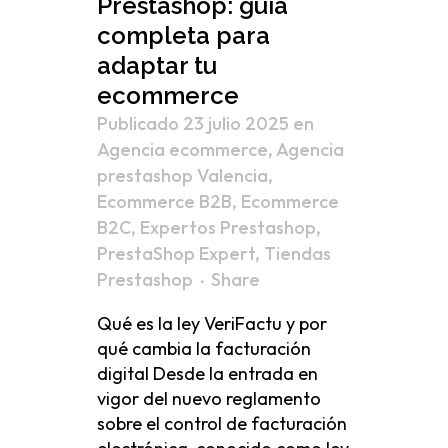
Prestashop: guía
completa para
adaptar tu
ecommerce
Publicado 23 julio 2025
en
Agencia ecommerce
,
Agencia
prestashop Valencia
,
Ecommerce B2B
,
Ecommerce
B2C
,
Expertos Prestashop
,
PrestaShop Expert
,
Tiendas
Prestashop
Share
Qué es la ley VeriFactu y por
qué cambia la facturación
digital Desde la entrada en
vigor del nuevo reglamento
sobre el control de facturación