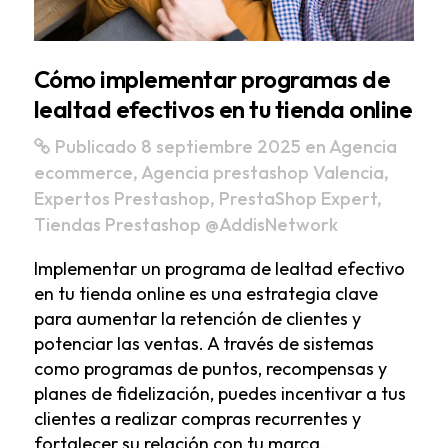
Cómo implementar programas de
lealtad efectivos en tu tienda online
Publicado 8 septiembre 2025
en
Agencia
ecommerce
,
Agencia prestashop Valencia
,
Expertos Prestashop
,
PrestaShop Expert
,
Tiendas Prestashop
@AddisNetwork
Implementar un programa de lealtad efectivo
en tu tienda online es una estrategia clave
para aumentar la retención de clientes y
potenciar las ventas. A través de sistemas
como programas de puntos, recompensas y
planes de fidelización, puedes incentivar a tus
clientes a realizar compras recurrentes y
fortalecer su relación con tu marca.