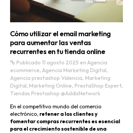
Cómo utilizar el email marketing
para aumentar las ventas
recurrentes en tu tienda online
Publicado 11 agosto 2025
en
Agencia
ecommerce
,
Agencia Marketing Digital
,
Agencia prestashop Valencia
,
Marketing
Digital
,
Marketing Online
,
PrestaShop Expert
,
Tiendas Prestashop
@AddisNetwork
En el competitivo mundo del comercio
electrónico,
retener a los clientes y
fomentar compras recurrentes es esencial
para el crecimiento sostenible de una