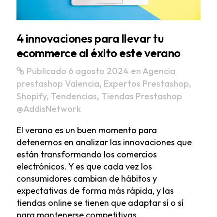
4 innovaciones para llevar tu
ecommerce al éxito este verano
Publicado 6 agosto 2024
en
Agencia
prestashop Valencia
,
Expertos Prestashop
,
Shopify
,
Tendencias
,
Tiendas Prestashop
@AddisNetwork
El verano es un buen momento para
detenernos en analizar las innovaciones que
están transformando los comercios
electrónicos. Y es que cada vez los
consumidores cambian de hábitos y
expectativas de forma más rápida, y las
tiendas online se tienen que adaptar sí o sí
para mantenerse competitivas.