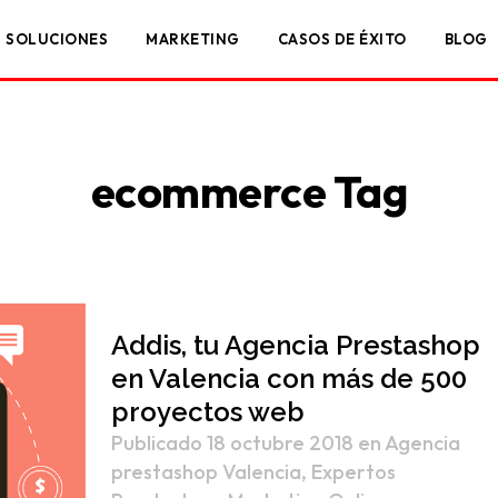
SOLUCIONES
MARKETING
CASOS DE ÉXITO
BLOG
ecommerce Tag
Addis, tu Agencia Prestashop
en Valencia con más de 500
proyectos web
Publicado 18 octubre 2018
en
Agencia
prestashop Valencia
,
Expertos