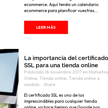
ecommerce. Aquí tenéis un calendario
ecommerce para planificar vuestras...
LEER MÁS
La importancia del certificad
SSL para una tienda online
Publicado 16 noviembre 2017
en
Marketin
Online
,
Tienda online
,
Tienda online a
medida
Share
El certificado SSL es uno de los
imprescindibles para cualquier tienda
online, ya hace tiempo que Google nos