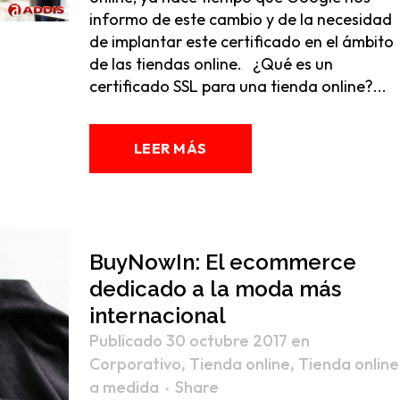
informo de este cambio y de la necesidad
de implantar este certificado en el ámbito
de las tiendas online. ¿Qué es un
certificado SSL para una tienda online?...
LEER MÁS
BuyNowIn: El ecommerce
dedicado a la moda más
internacional
Publicado 30 octubre 2017
en
Corporativo
,
Tienda online
,
Tienda online
a medida
Share