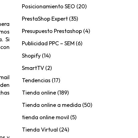
Posicionamiento SEO
(20)
PrestaShop Expert
(35)
nera
Presupuesto Prestashop
(4)
imos
. Si
Publicidad PPC – SEM
(6)
 con
Shopify
(14)
SmartTV
(2)
mail
Tendencias
(17)
eden
Tienda online
(189)
chas
Tienda online a medida
(50)
tienda online movil
(5)
Tienda Virtual
(24)
os y