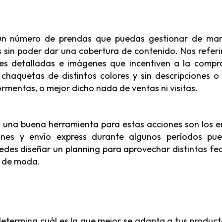
 un número de prendas que puedas gestionar de ma
sin poder dar una cobertura de contenido. Nos refer
es detalladas e imágenes que incentiven a la compra
haquetas de distintos colores y sin descripciones o
rmentas, o mejor dicho nada de ventas ni visitas.
, una buena herramienta para estas acciones son los e
ones y envío express durante algunos períodos pu
uedes diseñar un planning para aprovechar distintas fe
e de moda.
 determina cuál es la que mejor se adapta a tus product