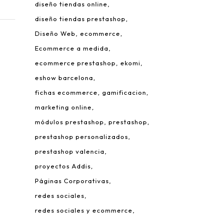
diseño tiendas online
diseño tiendas prestashop
Diseño Web
ecommerce
Ecommerce a medida
ecommerce prestashop
ekomi
eshow barcelona
fichas ecommerce
gamificacion
 Leonardo da Vinci, 22.
marketing online
rque Tecnológico de Valencia.
módulos prestashop
prestashop
980 Paterna – Valencia
prestashop personalizados
mail:
info@addis.es
prestashop valencia
eléfono:
(+34) 96 134 46 64
proyectos Addis
Páginas Corporativas
redes sociales
redes sociales y ecommerce