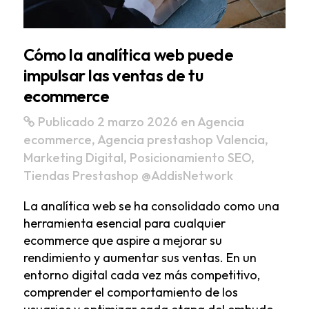
Cómo la analítica web puede
impulsar las ventas de tu
ecommerce
Publicado 2 marzo 2026
en
Agencia
ecommerce
,
Agencia prestashop Valencia
,
Marketing Digital
,
Posicionamiento SEO
,
Tiendas Prestashop
@AddisNetwork
La analítica web se ha consolidado como una
herramienta esencial para cualquier
ecommerce que aspire a mejorar su
rendimiento y aumentar sus ventas. En un
entorno digital cada vez más competitivo,
comprender el comportamiento de los