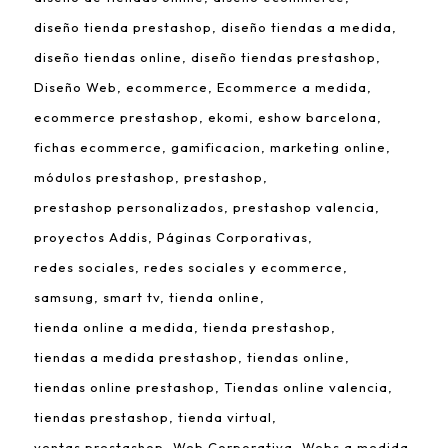
diseño tienda prestashop
diseño tiendas a medida
diseño tiendas online
diseño tiendas prestashop
Diseño Web
ecommerce
Ecommerce a medida
ecommerce prestashop
ekomi
eshow barcelona
fichas ecommerce
gamificacion
marketing online
módulos prestashop
prestashop
prestashop personalizados
prestashop valencia
proyectos Addis
Páginas Corporativas
redes sociales
redes sociales y ecommerce
samsung
smart tv
tienda online
tienda online a medida
tienda prestashop
tiendas a medida prestashop
tiendas online
tiendas online prestashop
Tiendas online valencia
tiendas prestashop
tienda virtual
ventas prestashop
Web Corporativa
Webs a medida