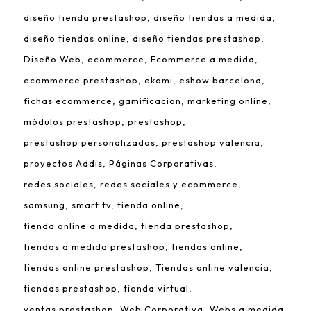
diseño tienda prestashop
diseño tiendas a medida
diseño tiendas online
diseño tiendas prestashop
Diseño Web
ecommerce
Ecommerce a medida
ecommerce prestashop
ekomi
eshow barcelona
fichas ecommerce
gamificacion
marketing online
módulos prestashop
prestashop
prestashop personalizados
prestashop valencia
proyectos Addis
Páginas Corporativas
redes sociales
redes sociales y ecommerce
samsung
smart tv
tienda online
tienda online a medida
tienda prestashop
tiendas a medida prestashop
tiendas online
tiendas online prestashop
Tiendas online valencia
tiendas prestashop
tienda virtual
ventas prestashop
Web Corporativa
Webs a medida