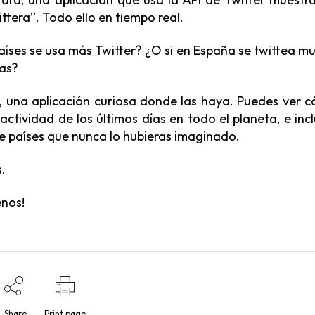
tera”. Todo ello en tiempo real.
aíses se usa más Twitter? ¿O si en España se twittea m
ras?
, una aplicación curiosa donde las haya. Puedes ver 
ctividad de los últimos días en todo el planeta, e incl
de países que nunca lo hubieras imaginado.
.
enos!
Share
Print page