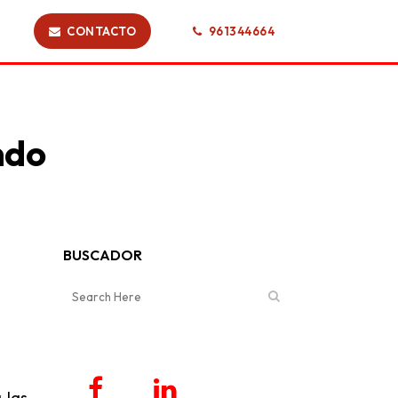
CONTACTO
961344664
ndo
BUSCADOR
 las