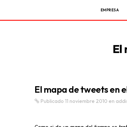
EMPRESA
El
El mapa de tweets en 
Publicado 11 noviembre 2010
en
addi
Como si de un mapa del tiempo se trata