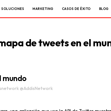
SOLUCIONES
MARKETING
CASOS DE ÉXITO
BLOG
 mapa de tweets en el mu
el mundo
snetwork
@AddisNetwork
ra, una aplicación que usa la API de Twitter muestra