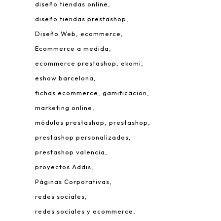
diseño tiendas online
diseño tiendas prestashop
Diseño Web
ecommerce
Ecommerce a medida
ecommerce prestashop
ekomi
eshow barcelona
fichas ecommerce
gamificacion
 Leonardo da Vinci, 22.
marketing online
rque Tecnológico de Valencia.
módulos prestashop
prestashop
980 Paterna – Valencia
prestashop personalizados
mail:
info@addis.es
prestashop valencia
eléfono:
(+34) 96 134 46 64
proyectos Addis
Páginas Corporativas
redes sociales
redes sociales y ecommerce