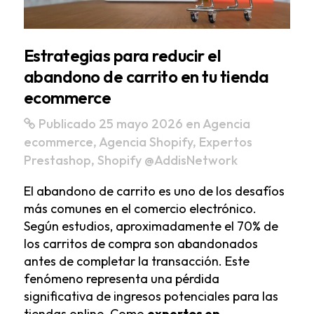
Estrategias para reducir el
abandono de carrito en tu tienda
ecommerce
Publicado 25 mayo 2026
en
Agencia
ecommerce
,
Agencia Shopify
,
Expertos
Prestashop
,
Shopify
@AddisNetwork
El abandono de carrito es uno de los desafíos
más comunes en el comercio electrónico.
Según estudios, aproximadamente el 70% de
los carritos de compra son abandonados
antes de completar la transacción. Este
fenómeno representa una pérdida
significativa de ingresos potenciales para las
tiendas online. Como
expertos en