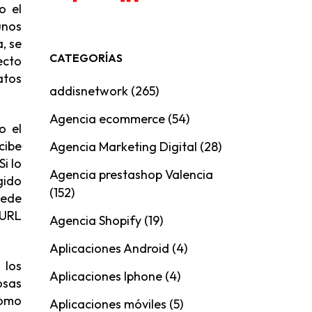
o el
unos
, se
CATEGORÍAS
ecto
atos
addisnetwork
(265)
Agencia ecommerce
(54)
o el
cibe
Agencia Marketing Digital
(28)
i lo
Agencia prestashop Valencia
igido
(152)
uede
 URL
Agencia Shopify
(19)
Aplicaciones Android
(4)
 los
Aplicaciones Iphone
(4)
osas
como
Aplicaciones móviles
(5)