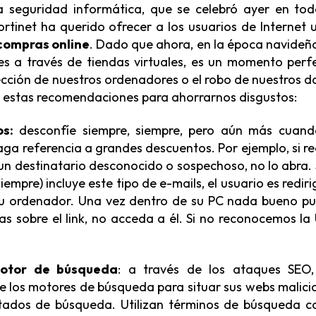
a seguridad informática, que se celebró ayer en tod
tinet ha querido ofrecer a los usuarios de Internet 
 compras online
. Dado que ahora, en la época navideña
s a través de tiendas virtuales, es un momento perf
ección de nuestros ordenadores o el robo de nuestros d
a estas recomendaciones para ahorrarnos disgustos:
os:
desconfíe siempre, siempre, pero aún más cuand
aga referencia a grandes descuentos. Por ejemplo, si re
un destinatario desconocido o sospechoso, no lo abra. S
siempre) incluye este tipo de e-mails, el usuario es redir
u ordenador. Una vez dentro de su PC nada bueno p
das sobre el link, no acceda a él. Si no reconocemos la
motor de búsqueda
: a través de los ataques SEO,
de los motores de búsqueda para situar sus webs malici
ultados de búsqueda. Utilizan términos de búsqueda 