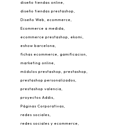
diseño tiendas online
diseño tiendas prestashop
Diseño Web
ecommerce
Ecommerce a medida
ecommerce prestashop
ekomi
eshow barcelona
fichas ecommerce
gamificacion
 Leonardo da Vinci, 22.
marketing online
rque Tecnológico de Valencia.
módulos prestashop
prestashop
980 Paterna – Valencia
prestashop personalizados
mail:
info@addis.es
prestashop valencia
eléfono:
(+34) 96 134 46 64
proyectos Addis
Páginas Corporativas
redes sociales
redes sociales y ecommerce