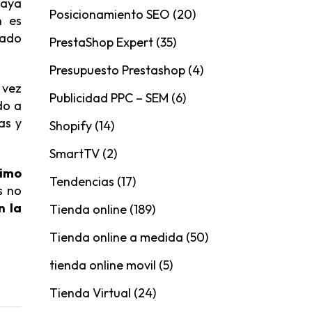
haya
Posicionamiento SEO
(20)
n es
iado
PrestaShop Expert
(35)
Presupuesto Prestashop
(4)
 vez
Publicidad PPC – SEM
(6)
do a
as y
Shopify
(14)
SmartTV
(2)
nimo
Tendencias
(17)
s no
n la
Tienda online
(189)
Tienda online a medida
(50)
tienda online movil
(5)
Tienda Virtual
(24)