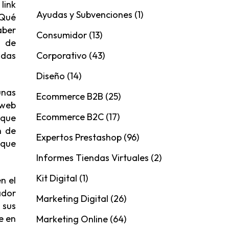
link
Ayudas y Subvenciones
(1)
¿Qué
aber
Consumidor
(13)
o de
Corporativo
(43)
adas
Diseño
(14)
unas
Ecommerce B2B
(25)
 web
Ecommerce B2C
(17)
 que
n de
Expertos Prestashop
(96)
 que
Informes Tiendas Virtuales
(2)
Kit Digital
(1)
n el
ador
Marketing Digital
(26)
 sus
e en
Marketing Online
(64)