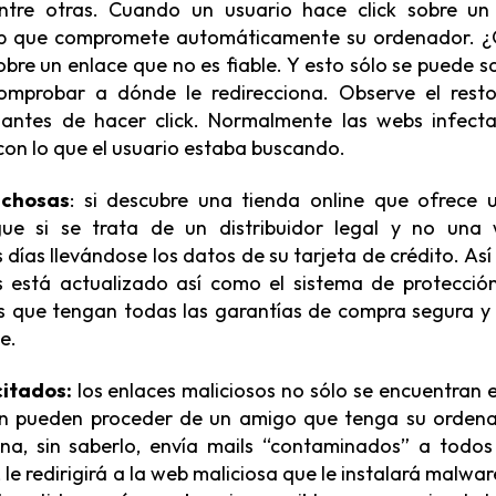
tre otras. Cuando un usuario hace click sobre un 
web que compromete automáticamente su ordenador. 
bre un enlace que no es fiable. Y esto sólo se puede s
 comprobar a dónde le redirecciona. Observe el rest
k antes de hacer click. Normalmente las webs infect
con lo que el usuario estaba buscando.
echosas
: si descubre una tienda online que ofrece 
igue si se trata de un distribuidor legal y no una
ías llevándose los datos de su tarjeta de crédito. Así
s está actualizado así como el sistema de protecció
es que tengan todas las garantías de compra segura y
e.
citados:
los enlaces maliciosos no sólo se encuentran e
én pueden proceder de un amigo que tenga su orden
na, sin saberlo, envía mails “contaminados” a todos
, le redirigirá a la web maliciosa que le instalará malwar