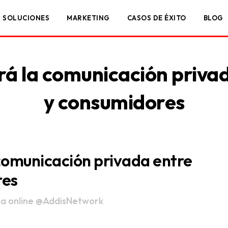
SOLUCIONES
MARKETING
CASOS DE ÉXITO
BLOG
ará la comunicación priva
y consumidores
 comunicación privada entre
res
a online
@AddisNetwork