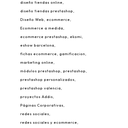
diseño tiendas online
diseño tiendas prestashop
Diseño Web
ecommerce
Ecommerce a medida
ecommerce prestashop
ekomi
eshow barcelona
fichas ecommerce
gamificacion
 Leonardo da Vinci, 22.
marketing online
rque Tecnológico de Valencia.
módulos prestashop
prestashop
980 Paterna – Valencia
prestashop personalizados
mail:
info@addis.es
prestashop valencia
eléfono:
(+34) 96 134 46 64
proyectos Addis
Páginas Corporativas
redes sociales
redes sociales y ecommerce