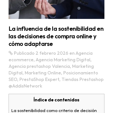
La influencia de la sostenibilidad en
las decisiones de compra online y
cómo adaptarse
Publicado 2 febrero 2026
en
Agencia
ecommerce
,
Agencia Marketing Digital
,
Agencia prestashop Valencia
,
Marketing
Digital
,
Marketing Online
,
Posicionamiento
SEO
,
PrestaShop Expert
,
Tiendas Prestashop
@AddisNetwork
Índice de contenidos
La sostenibilidad como criterio de decisión