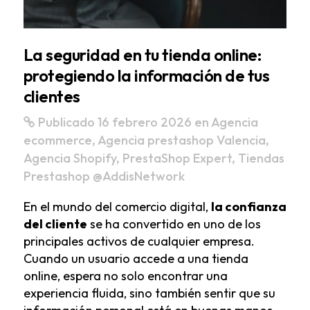
La seguridad en tu tienda online:
protegiendo la información de tus
clientes
Publicado 16 febrero 2026
en
Agencia
ecommerce
,
Agencia prestashop Valencia
,
Agencia Shopify
,
PrestaShop Expert
,
Tiendas
Prestashop
@AddisNetwork
En el mundo del comercio digital,
la confianza
del cliente
se ha convertido en uno de los
principales activos de cualquier empresa.
Cuando un usuario accede a una tienda
online, espera no solo encontrar una
experiencia fluida, sino también sentir que su