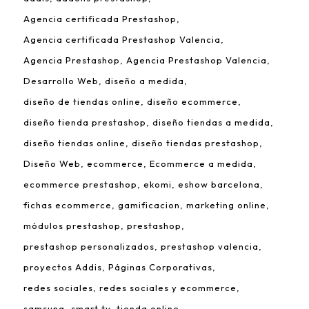
Agencia certificada Prestashop
Agencia certificada Prestashop Valencia
Agencia Prestashop
Agencia Prestashop Valencia
Desarrollo Web
diseño a medida
diseño de tiendas online
diseño ecommerce
diseño tienda prestashop
diseño tiendas a medida
diseño tiendas online
diseño tiendas prestashop
Diseño Web
ecommerce
Ecommerce a medida
ecommerce prestashop
ekomi
eshow barcelona
fichas ecommerce
gamificacion
marketing online
módulos prestashop
prestashop
prestashop personalizados
prestashop valencia
proyectos Addis
Páginas Corporativas
redes sociales
redes sociales y ecommerce
samsung
smart tv
tienda online