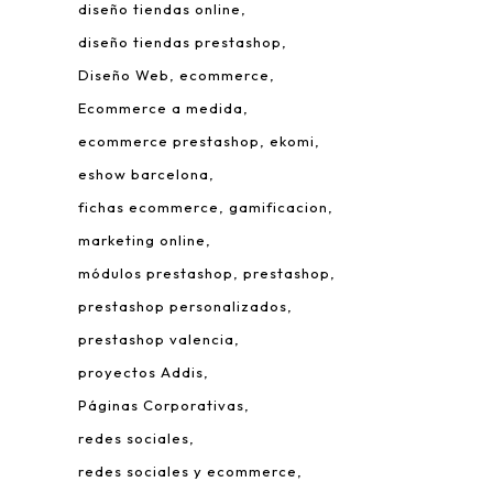
diseño tiendas online
diseño tiendas prestashop
Diseño Web
ecommerce
Ecommerce a medida
ecommerce prestashop
ekomi
eshow barcelona
fichas ecommerce
gamificacion
 Leonardo da Vinci, 22.
marketing online
rque Tecnológico de Valencia.
módulos prestashop
prestashop
980 Paterna – Valencia
prestashop personalizados
mail:
info@addis.es
prestashop valencia
eléfono:
(+34) 96 134 46 64
proyectos Addis
Páginas Corporativas
redes sociales
redes sociales y ecommerce