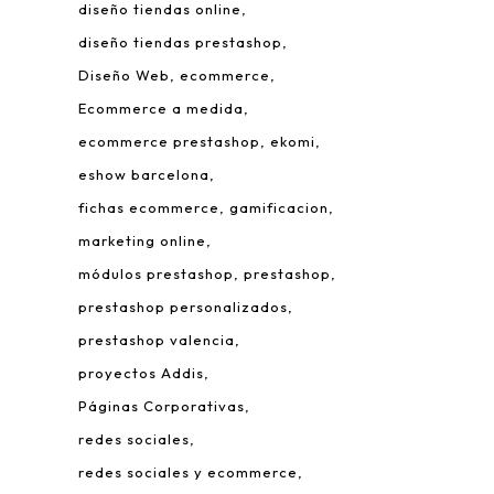
diseño tiendas online
diseño tiendas prestashop
Diseño Web
ecommerce
Ecommerce a medida
ecommerce prestashop
ekomi
eshow barcelona
fichas ecommerce
gamificacion
 Leonardo da Vinci, 22.
marketing online
rque Tecnológico de Valencia.
módulos prestashop
prestashop
980 Paterna – Valencia
prestashop personalizados
mail:
info@addis.es
prestashop valencia
eléfono:
(+34) 96 134 46 64
proyectos Addis
Páginas Corporativas
redes sociales
redes sociales y ecommerce