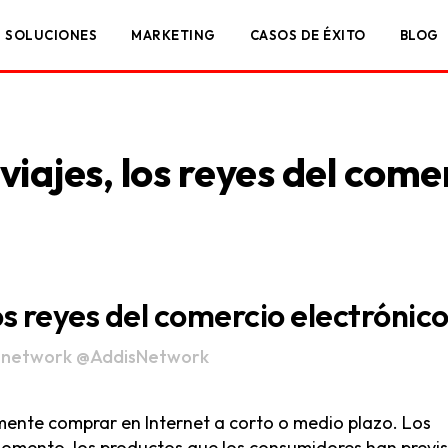
SOLUCIONES
MARKETING
CASOS DE ÉXITO
BLOG
viajes, los reyes del come
los reyes del comercio electrónic
snetwork
@AddisNetwork
mente comprar en Internet a corto o medio plazo. Los
e momento, los productos que los consumidores han previ