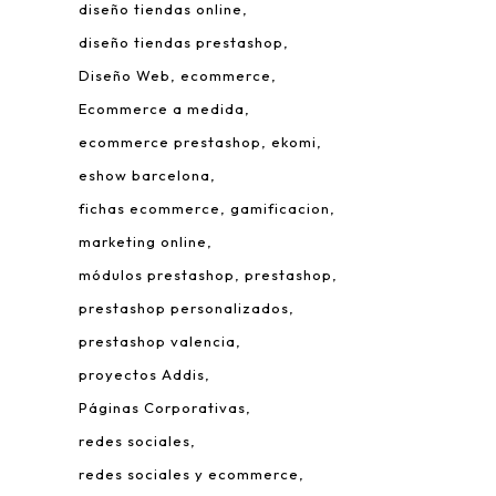
diseño tiendas online
diseño tiendas prestashop
Diseño Web
ecommerce
Ecommerce a medida
ecommerce prestashop
ekomi
eshow barcelona
fichas ecommerce
gamificacion
 Leonardo da Vinci, 22.
marketing online
rque Tecnológico de Valencia.
módulos prestashop
prestashop
980 Paterna – Valencia
prestashop personalizados
mail:
info@addis.es
prestashop valencia
eléfono:
(+34) 96 134 46 64
proyectos Addis
Páginas Corporativas
redes sociales
redes sociales y ecommerce