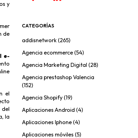
os y
CATEGORÍAS
imer
n de
addisnetwork
(265)
Agencia ecommerce
(54)
l e-
ento
Agencia Marketing Digital
(28)
line
Agencia prestashop Valencia
(152)
n el
Agencia Shopify
(19)
ecto
 del
Aplicaciones Android
(4)
, la
Aplicaciones Iphone
(4)
Aplicaciones móviles
(5)