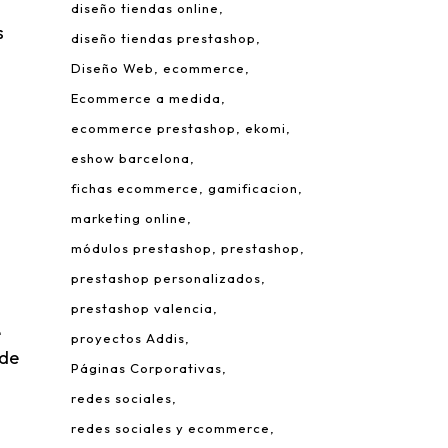
diseño tiendas online
s
diseño tiendas prestashop
Diseño Web
ecommerce
Ecommerce a medida
ecommerce prestashop
ekomi
eshow barcelona
fichas ecommerce
gamificacion
 Leonardo da Vinci, 22.
marketing online
rque Tecnológico de Valencia.
módulos prestashop
prestashop
980 Paterna – Valencia
prestashop personalizados
mail:
info@addis.es
prestashop valencia
eléfono:
(+34) 96 134 46 64
e
proyectos Addis
 de
Páginas Corporativas
redes sociales
redes sociales y ecommerce