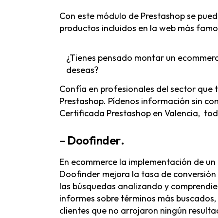
Con este módulo de Prestashop se puede g
productos incluidos en la web más famo
¿Tienes pensado montar un ecommerce?
deseas?
Productos y Servicios
Confía en profesionales del sector que t
Prestashop. Pídenos información sin co
Agencia PrestaShop
Certificada Prestashop en Valencia,
toda
Expertos en PrestaShop
Soporte técnico PrestaShop
–
Doofinder
.
Agencia Shopify
En ecommerce la implementación de un b
Soporte y Mantenimiento Shopify
Doofinder mejora la tasa de conversión 
Agencia Marketing Digital en Valencia
las búsquedas analizando y comprendien
Webs corporativas
informes sobre términos más buscados, 
clientes que no arrojaron ningún resul
Desarrollos a medida