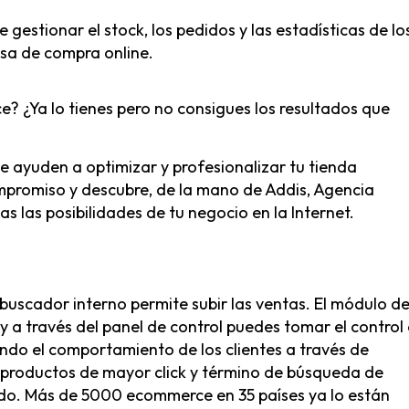
estionar el stock, los pedidos y las estadísticas de lo
sa de compra online.
 ¿Ya lo tienes pero no consigues los resultados que
Nosotros
e ayuden a optimizar y profesionalizar tu tienda
mpromiso y descubre, de la mano de
Addis, Agencia
Addis, agencia ecommerce
C/
s las posibilidades de tu negocio en la Internet.
Solicita información
Pa
46
Blog de ecommerce
E
Partners
T
uscador interno permite subir las ventas. El módulo d
Canal de denuncias
y a través del panel de control puedes tomar el control
Política de Cookies
do el comportamiento de los clientes a través de
Política de Privacidad
productos de mayor click y término de búsqueda de
tado. Más de 5000 ecommerce en 35 países ya lo están
Aviso Legal