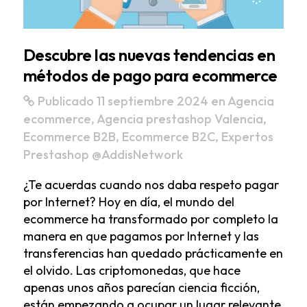
Descubre las nuevas tendencias en
métodos de pago para ecommerce
Publicado 11 septiembre 2024
en
Agencia
ecommerce
,
Agencia prestashop Valencia
,
Ecommerce B2B
,
Ecommerce B2C
,
Expertos
Prestashop
@AddisNetwork
¿Te acuerdas cuando nos daba respeto pagar
por Internet? Hoy en día, el mundo del
ecommerce ha transformado por completo la
manera en que pagamos por Internet y las
transferencias han quedado prácticamente en
el olvido. Las criptomonedas, que hace
apenas unos años parecían ciencia ficción,
están empezando a ocupar un lugar relevante