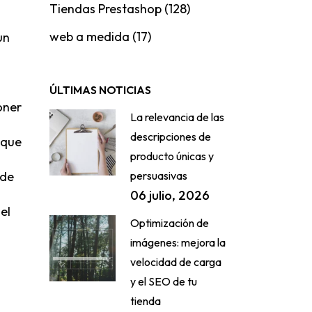
Tiendas Prestashop
(128)
web a medida
(17)
un
ÚLTIMAS NOTICIAS
oner
La relevancia de las
descripciones de
 que
producto únicas y
persuasivas
 de
06 julio, 2026
el
Optimización de
imágenes: mejora la
velocidad de carga
y el SEO de tu
tienda