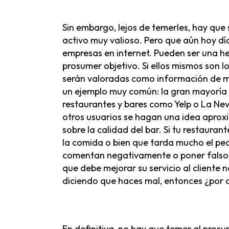
Sin embargo, lejos de temerles, hay que 
activo muy valioso. Pero que aún hoy día
empresas en internet. Pueden ser una h
prosumer objetivo. Si ellos mismos son l
serán valoradas como información de m
un ejemplo muy común: la gran mayoría d
restaurantes y bares como Yelp o La Nev
otros usuarios se hagan una idea aproxim
sobre la calidad del bar. Si tu restaura
la comida o bien que tarda mucho el pe
comentan negativamente o poner falsos 
que debe mejorar su servicio al cliente 
diciendo que haces mal, entonces ¿por 
En definitiva, no hay que temer al prosu