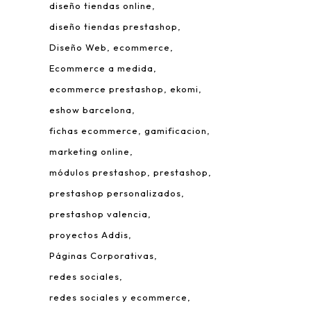
diseño tiendas online
diseño tiendas prestashop
Diseño Web
ecommerce
Ecommerce a medida
ecommerce prestashop
ekomi
eshow barcelona
fichas ecommerce
gamificacion
 Leonardo da Vinci, 22.
marketing online
rque Tecnológico de Valencia.
módulos prestashop
prestashop
980 Paterna – Valencia
prestashop personalizados
mail:
info@addis.es
prestashop valencia
eléfono:
(+34) 96 134 46 64
proyectos Addis
Páginas Corporativas
redes sociales
redes sociales y ecommerce