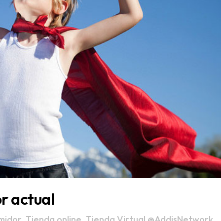
r actual
midor
,
Tienda online
,
Tienda Virtual
@AddisNetwork