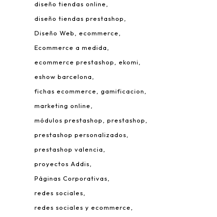
diseño tiendas online
diseño tiendas prestashop
Diseño Web
ecommerce
Ecommerce a medida
ecommerce prestashop
ekomi
eshow barcelona
fichas ecommerce
gamificacion
 Leonardo da Vinci, 22.
marketing online
rque Tecnológico de Valencia.
módulos prestashop
prestashop
980 Paterna – Valencia
prestashop personalizados
mail:
info@addis.es
prestashop valencia
eléfono:
(+34) 96 134 46 64
proyectos Addis
Páginas Corporativas
redes sociales
redes sociales y ecommerce