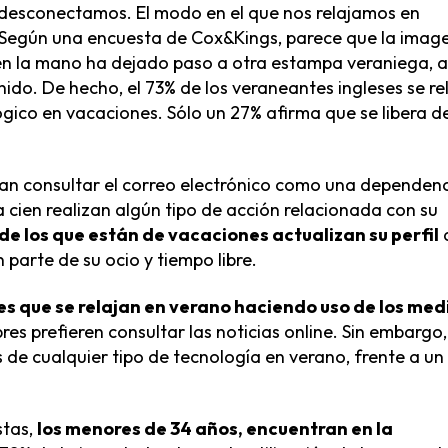
desconectamos. El modo en el que nos relajamos en
 Según una encuesta de Cox&Kings, parece que la imag
o en la mano ha dejado paso a otra estampa veraniega, a
ido. De hecho, el 73% de los veraneantes ingleses se re
gico en vacaciones. Sólo un 27% afirma que se libera de
ran consultar el correo electrónico como una dependen
 cien realizan algún tipo de acción relacionada con su
de los que están de vacaciones actualizan su perfil
 parte de su ocio y tiempo libre.
es que se relajan en verano haciendo uso de los med
res prefieren consultar las noticias online. Sin embargo,
de cualquier tipo de tecnología en verano, frente a un
stas,
los menores de 34 años, encuentran en la