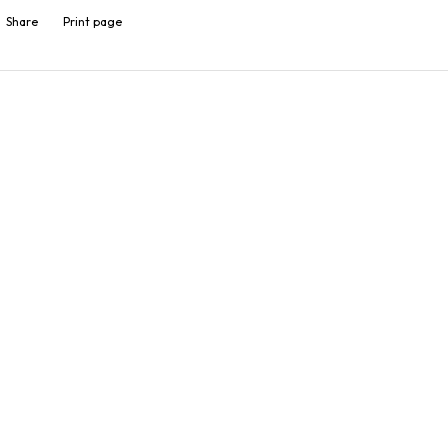
Share
Print page