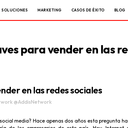
SOLUCIONES
MARKETING
CASOS DE ÉXITO
BLOG
aves para vender en las r
ender en las redes sociales
twork
@AddisNetwork
s social media? Hace apenas dos años esta pregunta ha
ía de los empresarios de este país. Hoy, Internet 