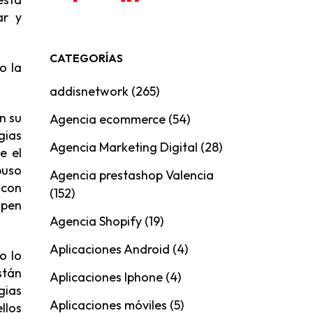
ar y
CATEGORÍAS
o la
addisnetwork
(265)
n su
Agencia ecommerce
(54)
gias
Agencia Marketing Digital
(28)
e el
buso
Agencia prestashop Valencia
 con
(152)
ipen
Agencia Shopify
(19)
Aplicaciones Android
(4)
o lo
stán
Aplicaciones Iphone
(4)
gias
Aplicaciones móviles
(5)
llos