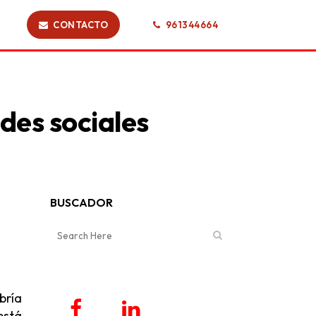
CONTACTO
961344664
edes sociales
BUSCADOR
bría
está