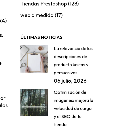
Tiendas Prestashop
(128)
web a medida
(17)
RA)
s.
ÚLTIMAS NOTICIAS
La relevancia de las
a
descripciones de
e
producto únicas y
persuasivas
06 julio, 2026
Optimización de
tar
imágenes: mejora la
ulos
velocidad de carga
y el SEO de tu
tienda