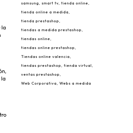
samsung
smart tv
tienda online
tienda online a medida
tienda prestashop
 la
tiendas a medida prestashop
n
tiendas online
tiendas online prestashop
 Leonardo da Vinci, 22.
rque Tecnológico de Valencia.
Tiendas online valencia
980 Paterna – Valencia
tiendas prestashop
tienda virtual
ón,
mail:
info@addis.es
ventas prestashop
 la
eléfono:
(+34) 96 134 46 64
Web Corporativa
Webs a medida
tro