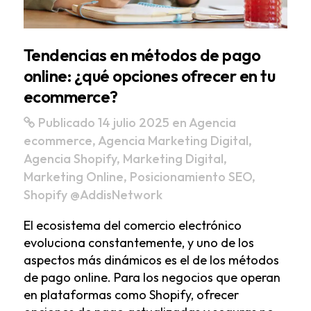
Tendencias en métodos de pago
online: ¿qué opciones ofrecer en tu
ecommerce?
Publicado 14 julio 2025
en
Agencia
ecommerce
,
Agencia Marketing Digital
,
Agencia Shopify
,
Marketing Digital
,
Marketing Online
,
Posicionamiento SEO
,
Shopify
@AddisNetwork
El ecosistema del comercio electrónico
evoluciona constantemente, y uno de los
aspectos más dinámicos es el de los métodos
de pago online. Para los negocios que operan
en plataformas como Shopify, ofrecer