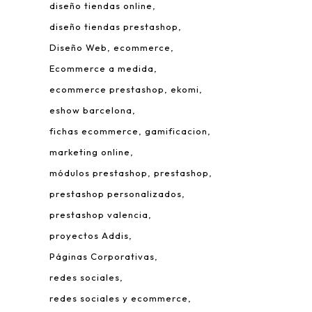
diseño tiendas online
diseño tiendas prestashop
Diseño Web
ecommerce
Ecommerce a medida
ecommerce prestashop
ekomi
eshow barcelona
fichas ecommerce
gamificacion
 Leonardo da Vinci, 22.
marketing online
rque Tecnológico de Valencia.
módulos prestashop
prestashop
980 Paterna – Valencia
prestashop personalizados
mail:
info@addis.es
prestashop valencia
eléfono:
(+34) 96 134 46 64
proyectos Addis
Páginas Corporativas
redes sociales
redes sociales y ecommerce