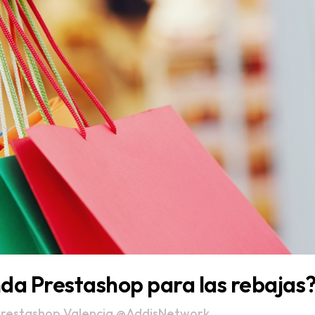
da Prestashop para las rebajas
restashop Valencia
@AddisNetwork