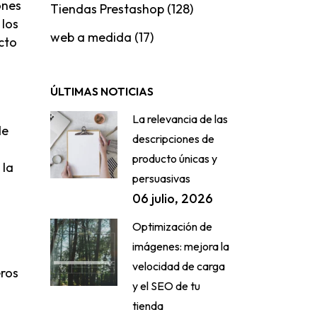
ones
Tiendas Prestashop
(128)
 los
web a medida
(17)
cto
ÚLTIMAS NOTICIAS
La relevancia de las
de
descripciones de
producto únicas y
 la
persuasivas
06 julio, 2026
Optimización de
imágenes: mejora la
velocidad de carga
eros
y el SEO de tu
tienda