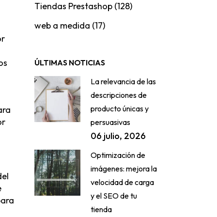
Tiendas Prestashop
(128)
web a medida
(17)
or
os
ÚLTIMAS NOTICIAS
La relevancia de las
descripciones de
producto únicas y
ara
or
persuasivas
06 julio, 2026
Optimización de
imágenes: mejora la
del
velocidad de carga
e
y el SEO de tu
para
tienda