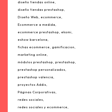
diseño tiendas online
diseño tiendas prestashop
Diseño Web
ecommerce
Ecommerce a medida
ecommerce prestashop
ekomi
eshow barcelona
fichas ecommerce
gamificacion
 Leonardo da Vinci, 22.
marketing online
rque Tecnológico de Valencia.
módulos prestashop
prestashop
980 Paterna – Valencia
prestashop personalizados
mail:
info@addis.es
prestashop valencia
eléfono:
(+34) 96 134 46 64
proyectos Addis
Páginas Corporativas
redes sociales
redes sociales y ecommerce