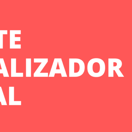
Nosotros
Addis, agencia ecommerce
C/
Solicita información
Pa
46
Blog de ecommerce
E
Partners
T
Canal de denuncias
Política de Cookies
Política de Privacidad
Aviso Legal