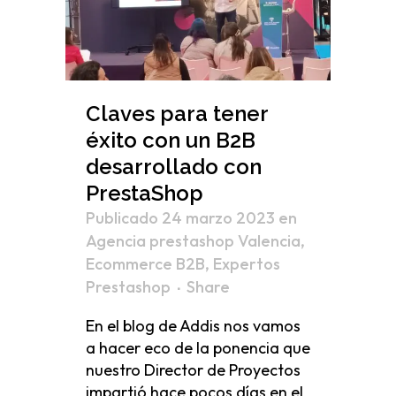
Claves para tener
éxito con un B2B
desarrollado con
PrestaShop
Publicado 24 marzo 2023
en
Agencia prestashop Valencia
,
Ecommerce B2B
,
Expertos
Prestashop
Share
En el blog de Addis nos vamos
a hacer eco de la ponencia que
nuestro Director de Proyectos
impartió hace pocos días en el