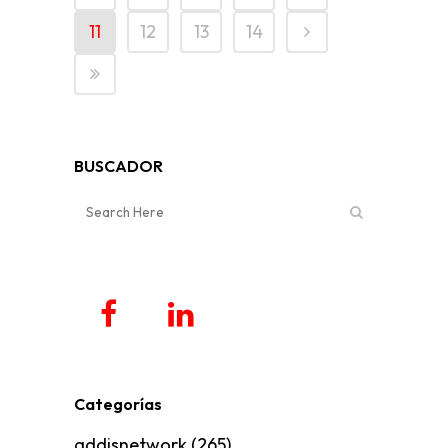
11
12
13
14
BUSCADOR
Categorías
addisnetwork
(265)