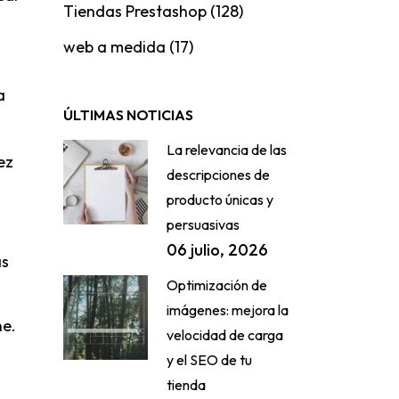
Tiendas Prestashop
(128)
web a medida
(17)
a
ÚLTIMAS NOTICIAS
La relevancia de las
ez
descripciones de
producto únicas y
persuasivas
06 julio, 2026
ás
Optimización de
imágenes: mejora la
ne.
velocidad de carga
y el SEO de tu
tienda