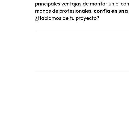
principales
ventajas de montar un e-co
manos de profesionales,
confía en una
¿
Hablamos de tu proyecto
?
Productos y Servicios
Agencia PrestaShop
Expertos en PrestaShop
Soporte técnico PrestaShop
Agencia Shopify
Soporte y Mantenimiento Shopify
Agencia Marketing Digital en Valencia
Webs corporativas
Desarrollos a medida