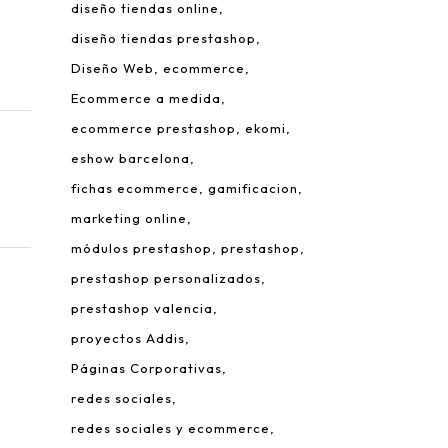
diseño tiendas online
diseño tiendas prestashop
Diseño Web
ecommerce
Ecommerce a medida
ecommerce prestashop
ekomi
eshow barcelona
fichas ecommerce
gamificacion
 Leonardo da Vinci, 22.
marketing online
rque Tecnológico de Valencia.
módulos prestashop
prestashop
980 Paterna – Valencia
prestashop personalizados
mail:
info@addis.es
prestashop valencia
eléfono:
(+34) 96 134 46 64
proyectos Addis
Páginas Corporativas
redes sociales
redes sociales y ecommerce