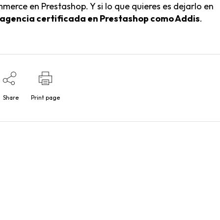
mmerce en Prestashop
. Y si lo que quieres es dejarlo en
agencia certificada en Prestashop
como Addis
.
Nosotros
Share
Print page
Addis, agencia ecommerce
C/
Solicita información
Pa
46
Blog de ecommerce
E
Partners
T
Canal de denuncias
Política de Cookies
Política de Privacidad
Aviso Legal