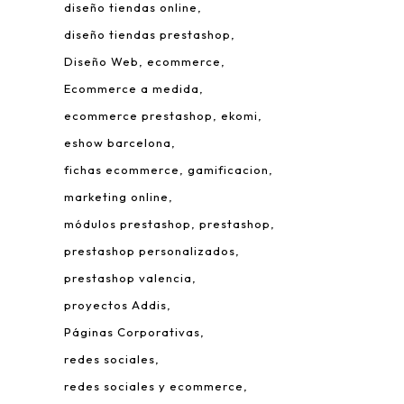
diseño tiendas online
diseño tiendas prestashop
Diseño Web
ecommerce
Ecommerce a medida
ecommerce prestashop
ekomi
eshow barcelona
fichas ecommerce
gamificacion
 Leonardo da Vinci, 22.
marketing online
rque Tecnológico de Valencia.
módulos prestashop
prestashop
980 Paterna – Valencia
prestashop personalizados
mail:
info@addis.es
prestashop valencia
eléfono:
(+34) 96 134 46 64
proyectos Addis
Páginas Corporativas
redes sociales
redes sociales y ecommerce