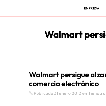
EMPRESA
Walmart persig
Walmart persigue alzars
comercio electrónico
Publicado 31 enero 2012
en
Tienda o