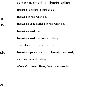
samsung
smart tv
tienda online
tienda online a medida
tienda prestashop
Se
no.
tiendas a medida prestashop
tiendas online
l
tiendas online prestashop
Tiendas online valencia
clo
tiendas prestashop
tienda virtual
ventas prestashop
Web Corporativa
Webs a medida
 Leonardo da Vinci, 22.
rque Tecnológico de Valencia.
980 Paterna – Valencia
os
mail:
info@addis.es
eléfono:
(+34) 96 134 46 64