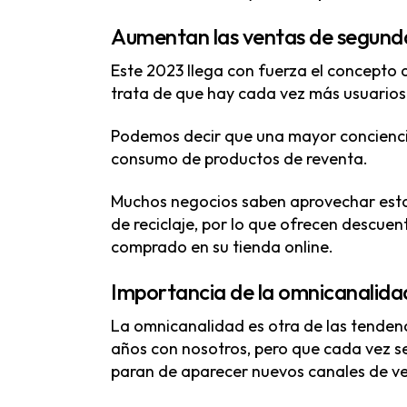
Aumentan las ventas de segun
Este 2023 llega con fuerza el concepto 
trata de que hay cada vez más usuarios
Podemos decir que una mayor conciencia
consumo de productos de reventa.
Muchos negocios saben aprovechar esta t
Productos y Servicios
de reciclaje, por lo que ofrecen descuen
comprado en su tienda online.
Agencia PrestaShop
Expertos en PrestaShop
Importancia de la omnicanalida
Soporte técnico PrestaShop
La omnicanalidad es otra de las tendenci
Agencia Shopify
años con nosotros, pero que cada vez 
Soporte y Mantenimiento Shopify
paran de aparecer nuevos canales de v
Agencia Marketing Digital en Valencia