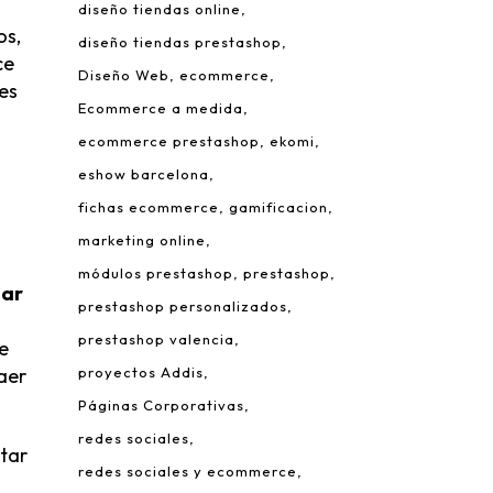
diseño tiendas online
os,
diseño tiendas prestashop
ce
Diseño Web
ecommerce
tes
Ecommerce a medida
ecommerce prestashop
ekomi
eshow barcelona
fichas ecommerce
gamificacion
marketing online
módulos prestashop
prestashop
zar
prestashop personalizados
prestashop valencia
e
aer
proyectos Addis
Páginas Corporativas
redes sociales
ptar
redes sociales y ecommerce