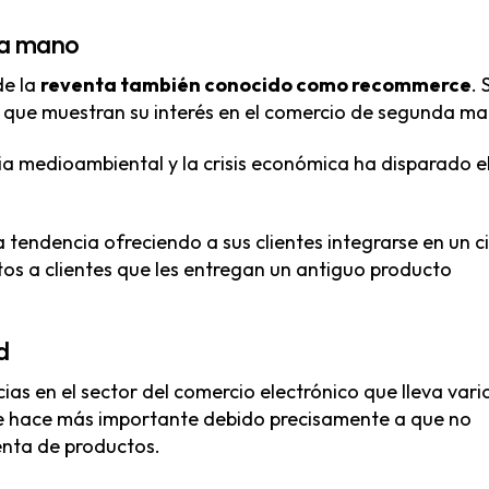
da mano
de la
reventa también conocido como recommerce
. 
 que muestran su interés en el comercio de segunda ma
 medioambiental y la crisis económica ha disparado e
endencia ofreciendo a sus clientes integrarse en un ci
Nosotros
tos a clientes que les entregan un antiguo producto
Addis, agencia ecommerce
C/
Solicita información
Pa
d
46
Blog de ecommerce
as en el sector del comercio electrónico que lleva vari
E
Partners
se hace más importante debido precisamente a que no
T
Canal de denuncias
enta de productos.
Política de Cookies