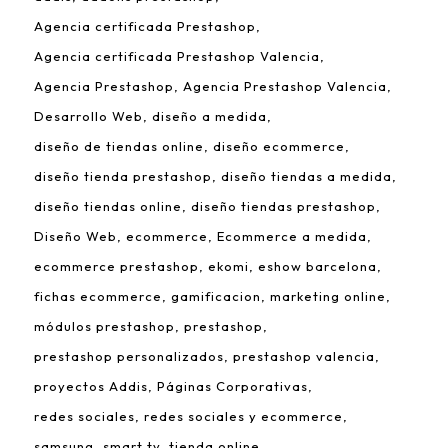
Agencia certificada Prestashop
Agencia certificada Prestashop Valencia
Agencia Prestashop
Agencia Prestashop Valencia
Desarrollo Web
diseño a medida
diseño de tiendas online
diseño ecommerce
diseño tienda prestashop
diseño tiendas a medida
diseño tiendas online
diseño tiendas prestashop
Diseño Web
ecommerce
Ecommerce a medida
ecommerce prestashop
ekomi
eshow barcelona
fichas ecommerce
gamificacion
marketing online
módulos prestashop
prestashop
prestashop personalizados
prestashop valencia
proyectos Addis
Páginas Corporativas
redes sociales
redes sociales y ecommerce
samsung
smart tv
tienda online