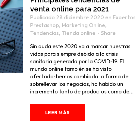
venta online para 2021
Publicado 28 diciembre 2020
en
Experto
Prestashop
,
Marketing Online
,
Tendencias
,
Tienda online
Share
Sin duda este 2020 va a marcar nuestras
vidas para siempre debido a la crisis
sanitaria generada por la COVID-19. El
mundo online también se ha visto
afectado: hemos cambiado la forma de
sobrellevar los negocios, ha habido un
incremento tanto de productos como de...
LEER MÁS