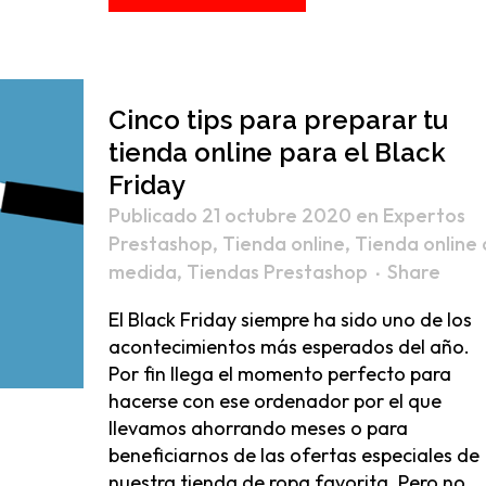
Cinco tips para preparar tu
tienda online para el Black
Friday
Publicado 21 octubre 2020
en
Expertos
Prestashop
,
Tienda online
,
Tienda online 
medida
,
Tiendas Prestashop
Share
El Black Friday siempre ha sido uno de los
acontecimientos más esperados del año.
Por fin llega el momento perfecto para
hacerse con ese ordenador por el que
llevamos ahorrando meses o para
beneficiarnos de las ofertas especiales de
nuestra tienda de ropa favorita. Pero no...