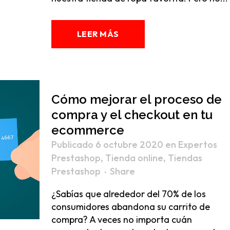
LEER MÁS
Cómo mejorar el proceso de
compra y el checkout en tu
ecommerce
Publicado 6 octubre 2020
en
Expertos
Prestashop
,
Tienda online
,
Tiendas
Prestashop
Share
¿Sabías que alrededor del 70% de los
consumidores abandona su carrito de
compra? A veces no importa cuán