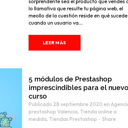
sorprendente sea el producto que vendes 
lo llamativa que resulte tu página web, el
meollo de la cuestión reside en qué sucede
cuando un usuario va...
LEER MÁS
5 módulos de Prestashop
imprescindibles para el nuev
curso
Publicado 28 septiembre 2020
en
Agenci
prestashop Valencia
,
Tienda online a
medida
,
Tiendas Prestashop
Share