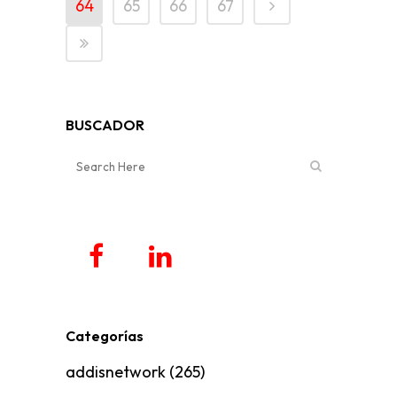
64
65
66
67
BUSCADOR
Categorías
addisnetwork
(265)